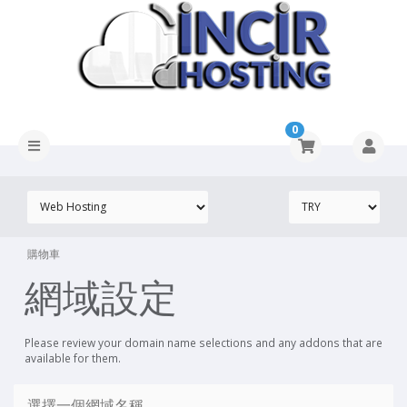
0
購物車
網域設定
Please review your domain name selections and any addons that are
available for them.
選擇一個網域名稱...