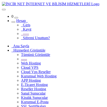
0
Hesap
Giriş
Kayıt
-----
Şifremi Unuttum?
Ana Sayfa
Hizmetleri Görüntüle
Tümünü Görüntüle
-----
Web Hosting
Cloud VPS
Cloud Vps Reseller
Kurumsal Web Hosting
APP Hosting
E-Ticaret Hosting
Reseller Hosting
Sanal Sunucular
Kiralık Sunucular
Kurumsal E-Posta
SSL Sertifikaları