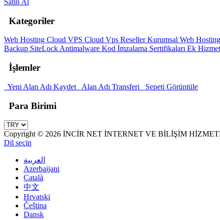
Satın Al
Kategoriler
Web Hosting
Cloud VPS
Cloud Vps Reseller
Kurumsal Web Hostin
Backup
SiteLock Antimalware
Kod İmzalama Sertifikaları
Ek Hizmet
İşlemler
Yeni Alan Adı Kaydet
Alan Adı Transferi
Sepeti Görüntüle
Para Birimi
Copyright © 2026 İNCİR NET İNTERNET VE BİLİŞİM HİZMETLER
Dil seçin
العربية
Azerbaijani
Català
中文
Hrvatski
Čeština
Dansk