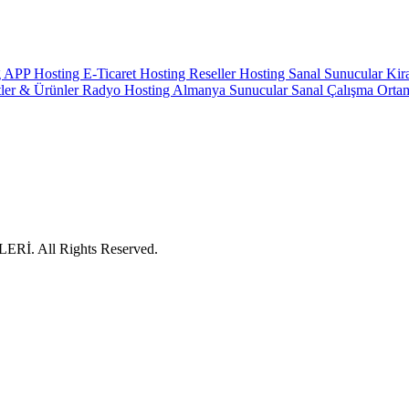
g
APP Hosting
E-Ticaret Hosting
Reseller Hosting
Sanal Sunucular
Kir
ler & Ürünler
Radyo Hosting
Almanya Sunucular
Sanal Çalışma Ortam
İ. All Rights Reserved.