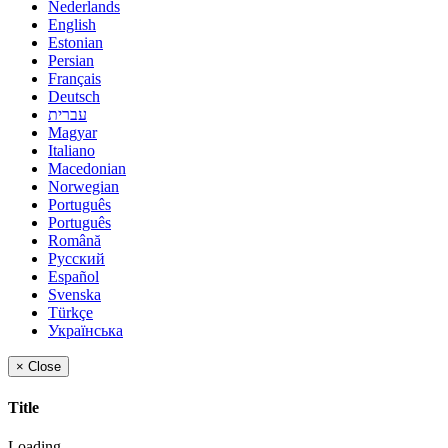
Nederlands
English
Estonian
Persian
Français
Deutsch
עברית
Magyar
Italiano
Macedonian
Norwegian
Português
Português
Română
Русский
Español
Svenska
Türkçe
Українська
×
Close
Title
Loading...